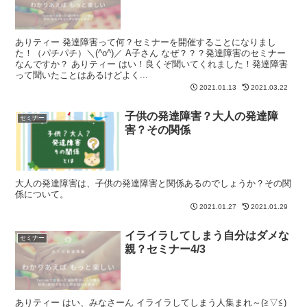
ありティー 発達障害って何？セミナーを開催することになりまし
た！（パチパチ）＼(^o^)／ A子さん なぜ？？？発達障害のセミナー
なんですか？ ありティー はい！良くぞ聞いてくれました！発達障害
って聞いたことはあるけどよく...
2021.01.13
2021.03.22
子供の発達障害？大人の発達障
セミナー
害？その関係
大人の発達障害は、子供の発達障害と関係あるのでしょうか？その関
係について。
2021.01.27
2021.01.29
イライラしてしまう自分はダメな
セミナー
親？セミナー4/3
ありティー はい、みなさーん イライラしてしまう人集まれ～(≧▽≦)