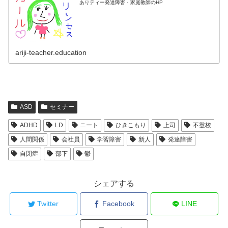
ありティー発達障害・家庭教師のHP
ariji-teacher.education
ASD
セミナー
ADHD
LD
ニート
ひきこもり
上司
不登校
人間関係
会社員
学習障害
新人
発達障害
自閉症
部下
鬱
シェアする
Twitter
Facebook
LINE