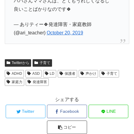
パパさんママさんは、とてもうれしくなるし
良いことばかりなのです🍀
— ありティー🍀発達障害・家庭教師
(@ari_teacher)
October 20, 2019
Twitterから
子育て
ADHD
ASD
LD
保護者
声かけ
子育て
家庭力
発達障害
シェアする
Twitter
Facebook
LINE
コピー