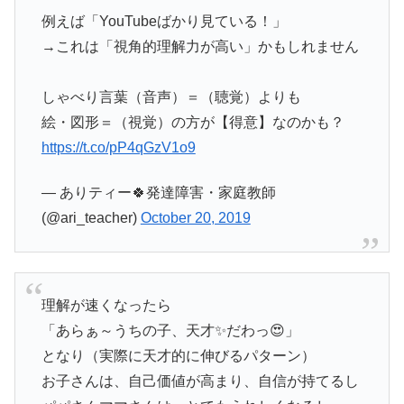
例えば「YouTubeばかり見ている！」
→これは「視角的理解力が高い」かもしれません
しゃべり言葉（音声）＝（聴覚）よりも
絵・図形＝（視覚）の方が【得意】なのかも？
https://t.co/pP4qGzV1o9
— ありティー🍀発達障害・家庭教師
(@ari_teacher)
October 20, 2019
理解が速くなったら
「あらぁ～うちの子、天才✨だわっ😍」
となり（実際に天才的に伸びるパターン）
お子さんは、自己価値が高まり、自信が持てるし